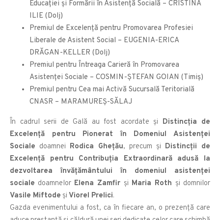
Educaţiei şi Formării în Asistenţă Socială – CRISTINA
ILIE (Dolj)
Premiul de Excelenţă pentru Promovarea Profesiei
Liberale de Asistent Social – EUGENIA-ERICA
DRĂGAN-KELLER (Dolj)
Premiul pentru Întreaga Carieră în Promovarea
Asistenţei Sociale – COSMIN-ŞTEFAN GOIAN (Timiș)
Premiul pentru Cea mai Activă Sucursală Teritorială
CNASR – MARAMUREȘ-SĂLAJ
În cadrul serii de Gală au fost acordate și
Distincția de
Excelență pentru Pionerat în Domeniul Asistenței
Sociale
doamnei
Rodica Ghețău
, precum și
Distincții de
Excelență pentru Contribuția Extraordinară adusă la
dezvoltarea învățământului în domeniul asistenței
sociale
doamnelor
Elena Zamfir
și
Maria Roth
și domnilor
Vasile Miftode
și
Viorel Prelici
.
Gazda evenimentului a fost, ca în fiecare an, o prezență care