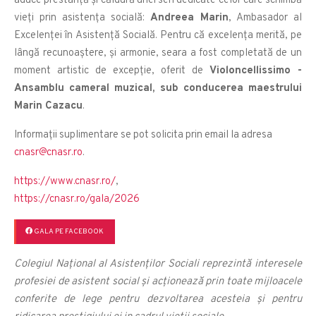
aduce prestanță și căldură unei seri dedicate celor care schimbă
vieți prin asistența socială:
Andreea Marin
, Ambasador al
Excelenței în Asistență Socială. Pentru că excelența merită, pe
lângă recunoaștere, și armonie, seara a fost completată de un
moment artistic de excepție, oferit de
Violoncellissimo -
Ansamblu cameral muzical, sub conducerea maestrului
Marin Cazacu
.
Informații suplimentare se pot solicita prin email la adresa
cnasr@cnasr.ro
.
https://www.cnasr.ro/
,
https://cnasr.ro/gala/2026
GALA PE FACEBOOK
Colegiul Național al Asistenților Sociali reprezintă interesele
profesiei de asistent social și acționează prin toate mijloacele
conferite de lege pentru dezvoltarea acesteia și pentru