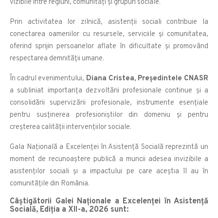
vizibile între regiuni, comunități și grupuri sociale.
Prin activitatea lor zilnică, asistenții sociali contribuie la
conectarea oamenilor cu resursele, serviciile și comunitatea,
oferind sprijin persoanelor aflate în dificultate și promovând
respectarea demnității umane.
În cadrul evenimentului,
Diana Cristea, Președintele CNASR
a subliniat importanța dezvoltării profesionale continue și a
consolidării supervizării profesionale, instrumente esențiale
pentru susținerea profesioniștilor din domeniu și pentru
creșterea calității intervențiilor sociale.
Gala Națională a Excelenței în Asistență Socială reprezintă un
moment de recunoaștere publică a muncii adesea invizibile a
asistenților sociali și a impactului pe care aceștia îl au în
comunitățile din România.
Câștigătorii Galei Naționale a Excelenței în Asistență
Socială, Ediția a XII-a, 2026 sunt: