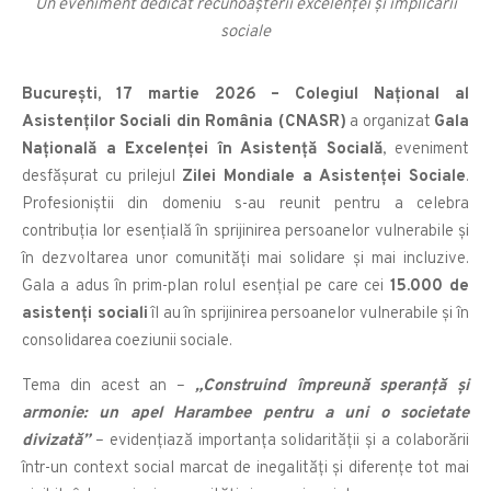
Un eveniment dedicat recunoașterii excelenței și implicării
sociale
București, 17 martie 2026 – Colegiul Național al
Asistenților Sociali din România (CNASR)
a organizat
Gala
Națională a Excelenței în Asistență Socială
, eveniment
desfășurat cu prilejul
Zilei Mondiale a Asistenței Sociale
.
Profesioniștii din domeniu s-au reunit pentru a celebra
contribuția lor esențială în sprijinirea persoanelor vulnerabile și
în dezvoltarea unor comunități mai solidare și mai incluzive.
Gala a adus în prim-plan rolul esențial pe care cei
15.000 de
asistenți sociali
îl au în sprijinirea persoanelor vulnerabile și în
consolidarea coeziunii sociale.
Tema din acest an –
„Construind împreună speranță și
armonie: un apel Harambee pentru a uni o societate
divizată”
– evidențiază importanța solidarității și a colaborării
într-un context social marcat de inegalități și diferențe tot mai