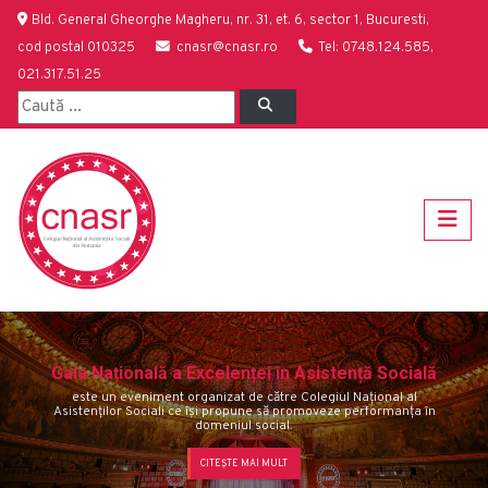
Bld. General Gheorghe Magheru, nr. 31, et. 6, sector 1, Bucuresti,
cod postal 010325
cnasr@cnasr.ro
Tel: 0748.124.585,
021.317.51.25
Gala Națională a Excelenței în Asistență Socială
este un eveniment organizat de către Colegiul Național al
Asistenților Sociali ce îşi propune să promoveze performanţa în
domeniul social.
Previous
Next
CITEȘTE MAI MULT