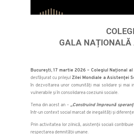
COLEGI
GALA NAȚIONALĂ A
București, 17 martie 2026 – Colegiul Național al
desfășurat cu prilejul
Zilei Mondiale a Asistenței S
în dezvoltarea unor comunități mai solidare și mai i
vulnerabile și în consolidarea coeziunii sociale.
Tema din acest an –
„Construind împreună speranță
într-un context social marcat de inegalități și diferențe 
Prin activitatea lor zilnică, asistenții sociali contrib
respectarea demnității umane.