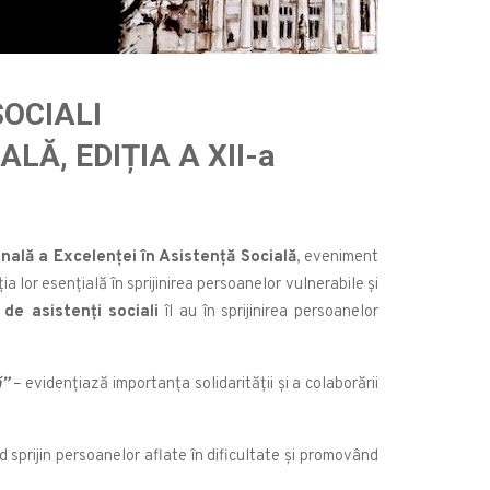
SOCIALI
Ă, EDIȚIA A XII-a
nală a Excelenței în Asistență Socială
, eveniment
ia lor esențială în sprijinirea persoanelor vulnerabile și
 de asistenți sociali
îl au în sprijinirea persoanelor
ă”
– evidențiază importanța solidarității și a colaborării
nd sprijin persoanelor aflate în dificultate și promovând