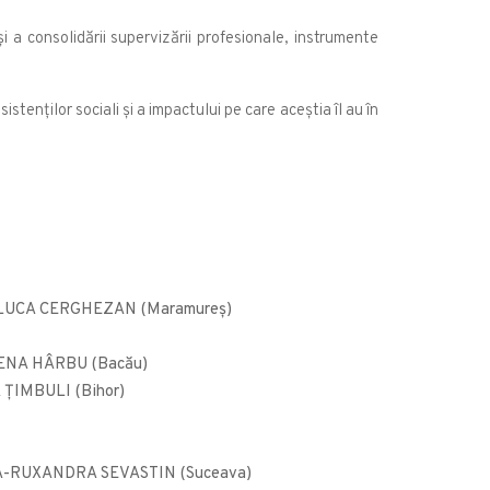
i a consolidării supervizării profesionale, instrumente
enților sociali și a impactului pe care aceștia îl au în
 – RALUCA CERGHEZAN (Maramureș)
-ELENA HÂRBU (Bacău)
LA ŢIMBULI (Bihor)
NTINA-RUXANDRA SEVASTIN (Suceava)