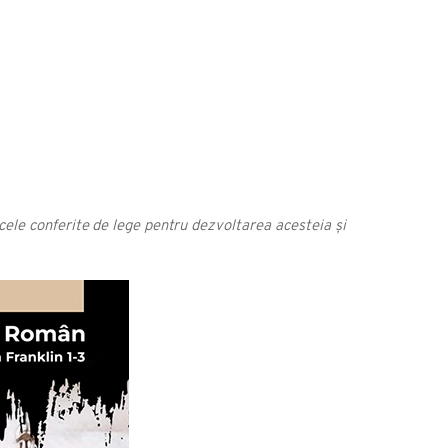
acele conferite de lege pentru dezvoltarea acesteia și