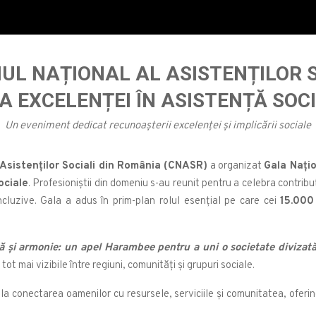
UL NAȚIONAL AL ASISTENȚILOR 
 EXCELENȚEI ÎN ASISTENȚĂ SOCIAL
Un eveniment dedicat recunoașterii excelenței și implicării sociale
 Asistenților Sociali din România (CNASR)
a organizat
Gala Națio
ociale
. Profesioniștii din domeniu s-au reunit pentru a celebra contribuț
ncluzive. Gala a adus în prim-plan rolul esențial pe care cei
15.000
 și armonie: un apel Harambee pentru a uni o societate divizat
tot mai vizibile între regiuni, comunități și grupuri sociale.
uie la conectarea oamenilor cu resursele, serviciile și comunitatea, oferi