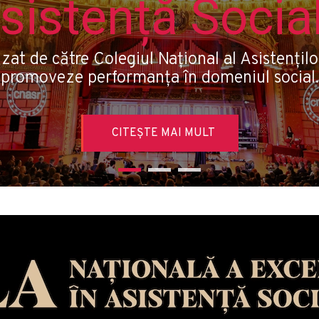
sistență Socia
at de către Colegiul Național al Asistenților
promoveze performanţa în domeniul social.
CITEȘTE MAI MULT