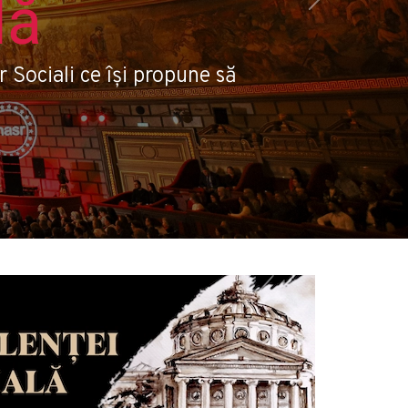
lă
Next
 Sociali ce îşi propune să