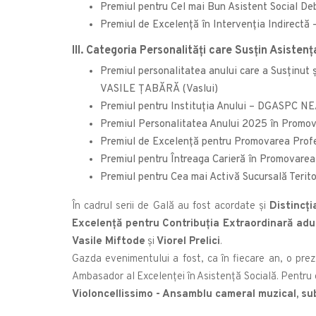
Premiul pentru Cel mai Bun Asistent Social
Premiul de Excelență în Intervenția Indire
III. Categoria Personalităţi care Susţin Asistenţ
Premiul personalitatea anului care a Susținut ș
VASILE ȚABĂRĂ (Vaslui)
Premiul pentru Instituția Anului – DGASPC 
Premiul Personalitatea Anului 2025 în Promova
Premiul de Excelenţă pentru Promovarea Pro
Premiul pentru Întreaga Carieră în Promovar
Premiul pentru Cea mai Activă Sucursală T
În cadrul serii de Gală au fost acordate și
Distincț
Excelență pentru Contribuția Extraordinară adus
Vasile Miftode
și
Viorel Prelici
.
Gazda evenimentului a fost, ca în fiecare an, o prez
Ambasador al Excelenței în Asistență Socială. Pentru 
Violoncellissimo - Ansamblu cameral muzical, s