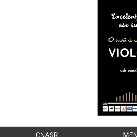
CNASR
MEN