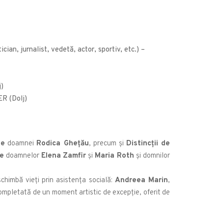
ian, jurnalist, vedetă, actor, sportiv, etc.) –
j)
R (Dolj)
le
doamnei
Rodica Ghețău
, precum și
Distincții de
le
doamnelor
Elena Zamfir
și
Maria Roth
și domnilor
chimbă vieți prin asistența socială:
Andreea Marin
,
ompletată de un moment artistic de excepție, oferit de