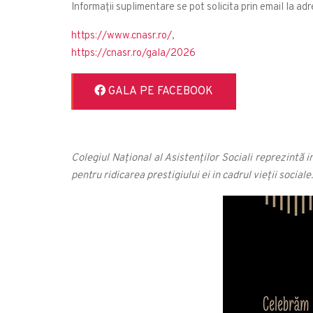
Informații suplimentare se pot solicita prin email la ad
https://www.cnasr.ro/
,
https://cnasr.ro/gala/2026
GALA PE FACEBOOK
Colegiul Național al Asistenților Sociali reprezintă 
pentru ridicarea prestigiului ei in cadrul vieții sociale.