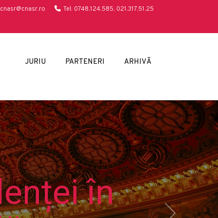
cnasr@cnasr.ro
Tel: 0748.124.585, 021.317.51.25
JURIU
PARTENERI
ARHIVĂ
enței în