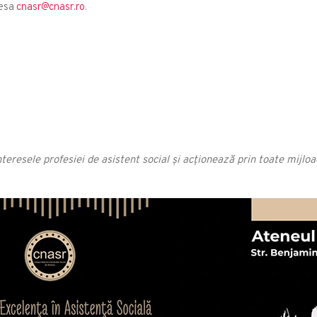
resa
cnasr@cnasr.ro
.
interesele profesiei de asistent social și acționează prin toate mijlo