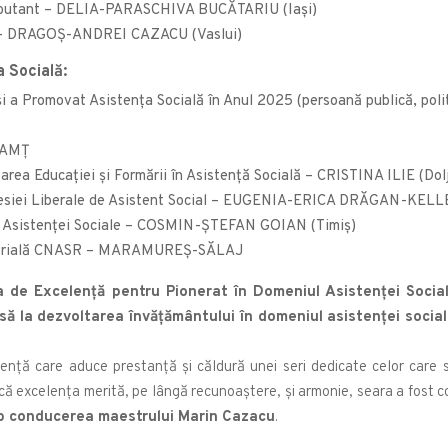
 Debutant – DELIA-PARASCHIVA BUCĂTARIU (Iași)
ctă – DRAGOŞ-ANDREI CAZACU (Vaslui)
a Socială:
i a Promovat Asistența Socială în Anul 2025 (persoană publică, politic
NEAMȚ
rea Educaţiei şi Formării în Asistenţă Socială – CRISTINA ILIE (Dol
fesiei Liberale de Asistent Social – EUGENIA-ERICA DRĂGAN-KELLE
ea Asistenţei Sociale – COSMIN-ŞTEFAN GOIAN (Timiș)
eritorială CNASR – MARAMUREȘ-SĂLAJ
ia de Excelență pentru Pionerat în Domeniul Asistenței Socia
ă la dezvoltarea învățământului în domeniul asistenței socia
ență care aduce prestanță și căldură unei seri dedicate celor care s
că excelența merită, pe lângă recunoaștere, și armonie, seara a fost c
ub conducerea maestrului Marin Cazacu
.