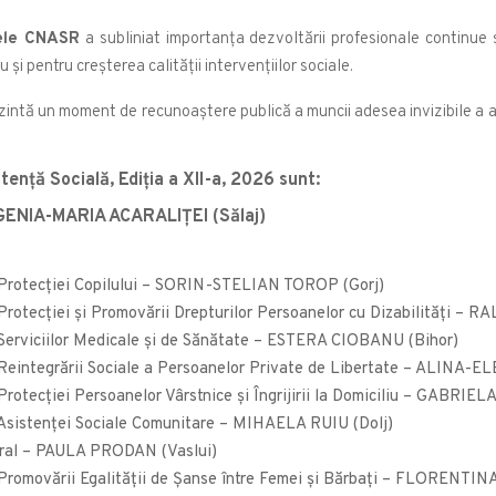
tele CNASR
a subliniat importanța dezvoltării profesionale continue ș
și pentru creșterea calității intervențiilor sociale.
intă un moment de recunoaștere publică a muncii adesea invizibile a asist
tență Socială, Ediția a XII-a, 2026 sunt:
EUGENIA-MARIA ACARALIŢEI (Sălaj)
l Protecţiei Copilului – SORIN-STELIAN TOROP (Gorj)
l Protecţiei şi Promovării Drepturilor Persoanelor cu Dizabilităţi
 Serviciilor Medicale și de Sănătate – ESTERA CIOBANU (Bihor)
l Reintegrării Sociale a Persoanelor Private de Libertate – ALINA
Protecției Persoanelor Vârstnice şi Îngrijirii la Domiciliu – GABRIE
l Asistenţei Sociale Comunitare – MIHAELA RUIU (Dolj)
Rural – PAULA PRODAN (Vaslui)
ul Promovării Egalității de Șanse între Femei și Bărbați – FLORE