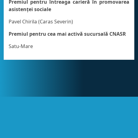
Premiul pentru întreaga carieră în promovarea
asistenţei sociale
Pavel Chirila (Caras Severin)
Premiul pentru cea mai activă sucursală CNASR
Satu-Mare
Accesări:
© 2014 - 2022 GALA NAȚIONALĂ A
4.968
EXCELENȚEI ÎN ASISTENȚĂ SOCIALĂ