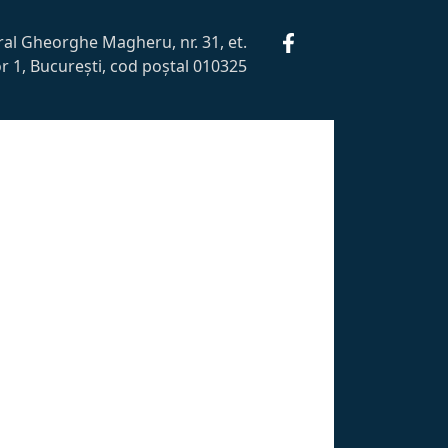
al Gheorghe Magheru, nr. 31, et.
or 1, București, cod poștal 010325