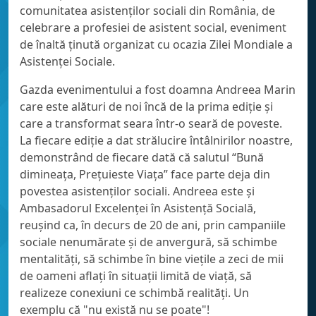
comunitatea asistenților sociali din România, de
celebrare a profesiei de asistent social, eveniment
de înaltă ținută organizat cu ocazia Zilei Mondiale a
Asistenței Sociale.
Gazda evenimentului a fost doamna Andreea Marin
care este alături de noi încă de la prima ediție și
care a transformat seara într-o seară de poveste.
La fiecare ediție a dat strălucire întâlnirilor noastre,
demonstrând de fiecare dată că salutul “Bună
dimineața, Prețuieste Viața” face parte deja din
povestea asistenților sociali. Andreea este și
Ambasadorul Excelenței în Asistență Socială,
reușind ca, în decurs de 20 de ani, prin campaniile
sociale nenumărate și de anvergură, să schimbe
mentalități, să schimbe în bine viețile a zeci de mii
de oameni aflați în situații limită de viață, să
realizeze conexiuni ce schimbă realități. Un
exemplu că "nu există nu se poate"!