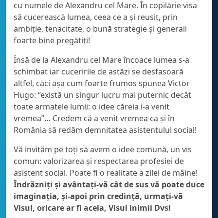
cu numele de Alexandru cel Mare. În copilărie visa
să cucerească lumea, ceea ce a și reusit, prin
ambiție, tenacitate, o bună strategie și generali
foarte bine pregătiți!
Însă de la Alexandru cel Mare încoace lumea s-a
schimbat iar cuceririle de astăzi se desfasoară
altfel, căci așa cum foarte frumos spunea Victor
Hugo: “există un singur lucru mai puternic decât
toate armatele lumii: o idee căreia i-a venit
vremea”… Credem că a venit vremea ca și în
România să redăm demnitatea asistentului social!
Vă invităm pe toți să avem o idee comună, un vis
comun: valorizarea și respectarea profesiei de
asistent social. Poate fi o realitate a zilei de mâine!
Îndrăzniți și avântați-vă cât de sus vă poate duce
imaginația, și-apoi prin credință, urmați-vă
Visul, oricare ar fi acela, Visul inimii Dvs!