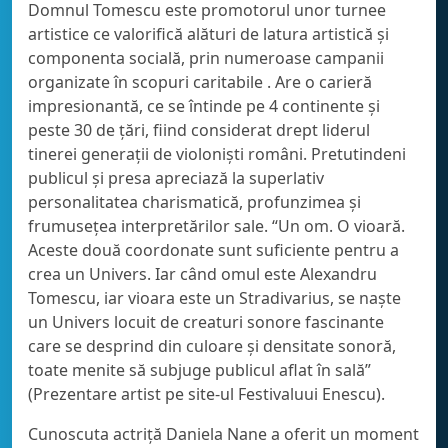
Domnul Tomescu este promotorul unor turnee
artistice ce valorifică alături de latura artistică şi
componenta socială, prin numeroase campanii
organizate în scopuri caritabile . Are o carieră
impresionantă, ce se întinde pe 4 continente şi
peste 30 de ţări, fiind considerat drept liderul
tinerei generaţii de violonişti români. Pretutindeni
publicul şi presa apreciază la superlativ
personalitatea charismatică, profunzimea şi
frumuseţea interpretărilor sale. “Un om. O vioară.
Aceste două coordonate sunt suficiente pentru a
crea un Univers. Iar când omul este Alexandru
Tomescu, iar vioara este un Stradivarius, se naşte
un Univers locuit de creaturi sonore fascinante
care se desprind din culoare şi densitate sonoră,
toate menite să subjuge publicul aflat în sală”
(Prezentare artist pe site-ul Festivaluui Enescu).
Cunoscuta actriță Daniela Nane a oferit un moment