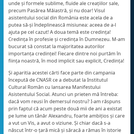
unde și formele sublime, fluide ale creațiilor sale,
precum Pasărea Măiastră, și nu doar! Visul
asistentului social din România este acela de a
putea să-și îndeplinească misiunea: aceea de a-l
ajuta pe cel cazut! A doua temă este credința!
Credința în profesie și credința în Dumnezeu. M-am
bucurat să constat la majoritatea autorilor
importanța credinței! Fiecare dintre noi purtăm în
ființa noastră, în mod implicit sau explicit, Credința!
Și aparitia acestei cărti face parte din campania
începută de CNASR ce a debutat la Institutul
Cultural Român cu lansarea Manifestului
Asistentului Social. Atunci un prieten mă întreba:
dacă vom reusi în demersul nostru? I-am răspuns
prin faptul că acum peste două mii de ani a existat
pe lume un tânăr Alexandru, foarte ambițios și care
a vut un Vis, a avut o viziune. Și chiar dacă s-a
născut într-o țară mică și săracă a rămas în istorie