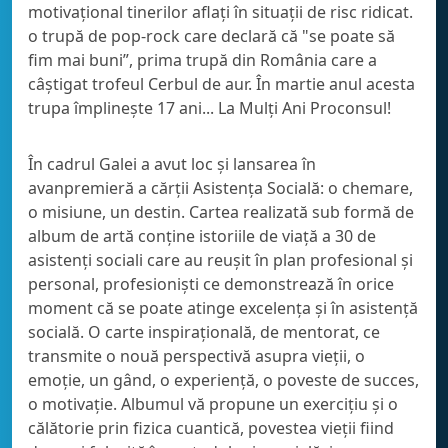
motivațional tinerilor aflați în situații de risc ridicat.
o trupă de pop-rock care declară că "se poate să
fim mai buni”, prima trupă din România care a
câștigat trofeul Cerbul de aur. În martie anul acesta
trupa împlinește 17 ani... La Mulți Ani Proconsul!
În cadrul Galei a avut loc și lansarea în
avanpremieră a cărții Asistența Socială: o chemare,
o misiune, un destin. Cartea realizată sub formă de
album de artă conține istoriile de viață a 30 de
asistenți sociali care au reușit în plan profesional și
personal, profesioniști ce demonstrează în orice
moment că se poate atinge excelența și în asistență
socială. O carte inspirațională, de mentorat, ce
transmite o nouă perspectivă asupra vieții, o
emoție, un gând, o experiență, o poveste de succes,
o motivație. Albumul vă propune un exercițiu și o
călătorie prin fizica cuantică, povestea vieții fiind