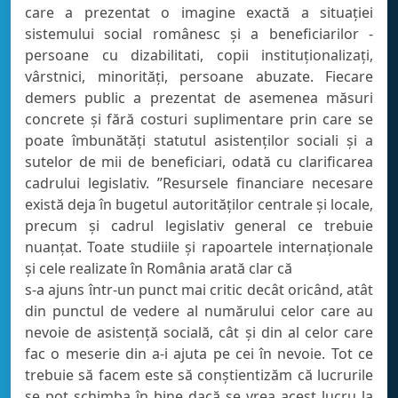
care a prezentat o imagine exactă a situației
sistemului social românesc și a beneficiarilor -
persoane cu dizabilitati, copii instituționalizați,
vârstnici, minorități, persoane abuzate. Fiecare
demers public a prezentat de asemenea măsuri
concrete și fără costuri suplimentare prin care se
poate îmbunătăți statutul asistenților sociali și a
sutelor de mii de beneficiari, odată cu clarificarea
cadrului legislativ. ”Resursele financiare necesare
există deja în bugetul autorităților centrale și locale,
precum și cadrul legislativ general ce trebuie
nuanțat. Toate studiile și rapoartele internaționale
și cele realizate în România arată clar că
s-a ajuns într-un punct mai critic decât oricând, atât
din punctul de vedere al numărului celor care au
nevoie de asistență socială, cât și din al celor care
fac o meserie din a-i ajuta pe cei în nevoie. Tot ce
trebuie să facem este să conștientizăm că lucrurile
se pot schimba în bine dacă se vrea acest lucru la