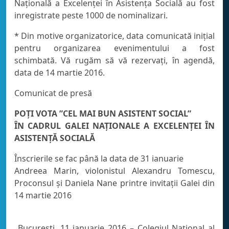
Naţională a Excelenţei în Asistenţa Socială au fost
inregistrate peste 1000 de nominalizari.
* Din motive organizatorice, data comunicată inițial
pentru organizarea evenimentului a fost
schimbată. Vă rugăm să vă rezervați, în agendă,
data de 14 martie 2016.
Comunicat de presă
POȚI VOTA ”CEL MAI BUN ASISTENT SOCIAL”
ÎN CADRUL GALEI NAȚIONALE A EXCELENȚEI ÎN
ASISTENȚĂ SOCIALĂ
Înscrierile se fac până la data de 31 ianuarie
Andreea Marin, violonistul Alexandru Tomescu,
Proconsul și Daniela Nane printre invitații Galei din
14 martie 2016
București, 11 ianuarie 2016 – Colegiul Național al