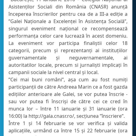
Asistenților Sociali din România (CNASR) anunță
începerea înscrierilor pentru cea de a III-a ediție a
”Galei Naționale a Excelenței în Asistența Socială”,
singurul eveniment național ce recompensează
performanța celor care lucrează în acest domeniu.
La eveniment vor participa finaliștii celor 18
categorii, precum și reprezentanţi ai instituţiilor
guvernamentale şi neguvernamentale, ai
autoritatilor locale, precum si jurnaliști implicați în
campanii sociale la nivel central și local.
”Cei mai buni români”, așa cum au fost numiți
participanții de către Andreea Marin ce a fost gazda
edițiilor anterioare ale Galei, se vor putea înscrie -
sau vor putea fi înscriși de către cei ce cred în
munca lor – între 11 ianuarie și 31 ianuarie (ora
16:00) la http://gala.cnasr.ro/, secțiunea ”înscriere”.
Între 1 și 14 februarie se vor verifica și valida
aplicațiile, urmând ca între 15 și 22 februarie (ora