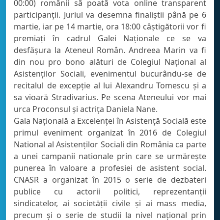
00:00) românii să poată vota online transparent
participanții. Juriul va desemna finaliștii până pe 6
martie, iar pe 14 martie, ora 18:00 câștigătorii vor fi
premiați în cadrul Galei Naționale ce se va
desfășura la Ateneul Român. Andreea Marin va fi
din nou pro bono alături de Colegiul Național al
Asistenților Sociali, evenimentul bucurându-se de
recitalul de excepție al lui Alexandru Tomescu și a
sa vioară Stradivarius. Pe scena Ateneului vor mai
urca Proconsul și actrița Daniela Nane.
Gala Națională a Excelenței în Asistență Socială este
primul eveniment organizat în 2016 de Colegiul
National al Asistenților Sociali din România ca parte
a unei campanii nationale prin care se urmărește
punerea în valoare a profesiei de asistent social.
CNASR a organizat în 2015 o serie de dezbateri
publice cu actorii politici, reprezentanții
sindicatelor, ai societății civile și ai mass media,
precum și o serie de studii la nivel național prin