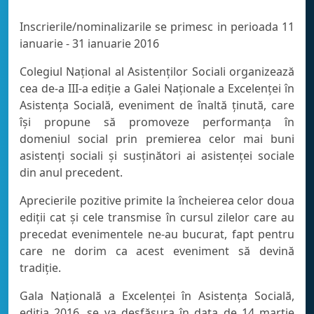
Inscrierile/nominalizarile se primesc in perioada 11
ianuarie - 31 ianuarie 2016
Colegiul Naţional al Asistenţilor Sociali organizează
cea de-a III-a ediție a Galei Naţionale a Excelenţei în
Asistenţa Socială, eveniment de înaltă ţinută, care
îşi propune să promoveze performanţa în
domeniul social prin premierea celor mai buni
asistenţi sociali şi susţinători ai asistenţei sociale
din anul precedent.
Aprecierile pozitive primite la încheierea celor doua
ediții cat şi cele transmise în cursul zilelor care au
precedat evenimentele ne-au bucurat, fapt pentru
care ne dorim ca acest eveniment să devină
tradiţie.
Gala Naţională a Excelenţei în Asistenţa Socială,
ediţia 2016, se va desfăşura în data de 14 martie